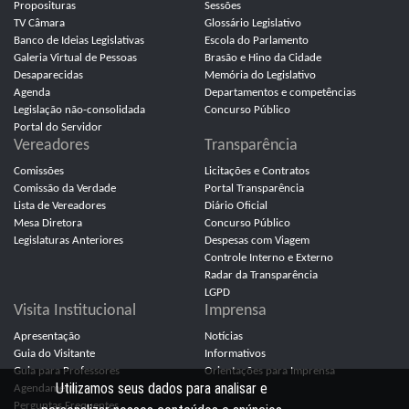
Proposituras
Sessões
TV Câmara
Glossário Legislativo
Banco de Ideias Legislativas
Escola do Parlamento
Galeria Virtual de Pessoas
Brasão e Hino da Cidade
Desaparecidas
Memória do Legislativo
Agenda
Departamentos e competências
Legislação não-consolidada
Concurso Público
Portal do Servidor
Vereadores
Transparência
Comissões
Licitações e Contratos
Comissão da Verdade
Portal Transparência
Lista de Vereadores
Diário Oficial
Mesa Diretora
Concurso Público
Legislaturas Anteriores
Despesas com Viagem
Controle Interno e Externo
Radar da Transparência
LGPD
Visita Institucional
Imprensa
Apresentação
Notícias
Guia do Visitante
Informativos
Guia para Professores
Orientações para Imprensa
Utilizamos seus dados para analisar e
Agendamento
Perguntas Frequentes