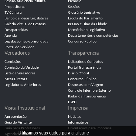
Sessão/Audiência Pública
Plenário
Proposituras
Sessões
TV Câmara
Glossário Legislativo
Banco de Ideias Legislativas
Escola do Parlamento
Galeria Virtual de Pessoas
Brasão e Hino da Cidade
Desaparecidas
Memória do Legislativo
Agenda
Departamentos e competências
Legislação não-consolidada
Concurso Público
Portal do Servidor
Vereadores
Transparência
Comissões
Licitações e Contratos
Comissão da Verdade
Portal Transparência
Lista de Vereadores
Diário Oficial
Mesa Diretora
Concurso Público
Legislaturas Anteriores
Despesas com Viagem
Controle Interno e Externo
Radar da Transparência
LGPD
Visita Institucional
Imprensa
Apresentação
Notícias
Guia do Visitante
Informativos
Guia para Professores
Orientações para Imprensa
Utilizamos seus dados para analisar e
Agendamento