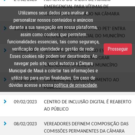
EMERGENCIAL PARA VÍTIMAS DE
Utilizamos seus dados para analisar e
DESASTRES É APROVADO NA CÂMARA
personalizar nossos conteúdos e anúncios
durante a sua navegação em nossa plataforma,
15/02/2023
‘MÊS DO ENCONTRO AMIGO PET’ ENTRA
assim como cookies que permitem
NO CALENDÁRIO OFICIAL DO MUNICÍPIO
funcionalidades essenciais, tais como segurança,
verificação de identidade e gestão de rede.
Prosseguir
13/02/2023
SEMANA DE INCENTIVO AO ESPORTE
Esses cookies não podem ser desativados. Ao
PARALÍMPICO PASSA A INTEGRAR
navegar pelo site, você autoriza a Câmara
CALENDÁRIO OFICIAL DO MUNICÍPIO
Municipal de Mauá a coletar tais informações e
utilizá-las para estas finalidades. Em caso de
13/02/2023
CARNAVAL ALTERA ATENDIMENTO AO
dúvidas acesse a nossa
política de privacidade
.
PÚBLICO
09/02/2023
CENTRO DE INCLUSÃO DIGITAL É REABERTO
AO PÚBLICO
08/02/2023
VEREADORES DEFINEM COMPOSIÇÃO DAS
COMISSÕES PERMANENTES DA CÂMARA