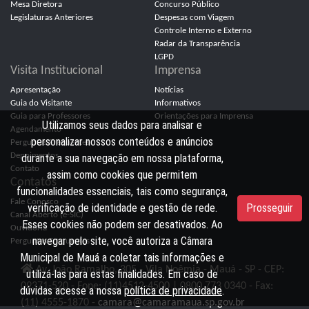
Mesa Diretora
Concurso Público
Legislaturas Anteriores
Despesas com Viagem
Controle Interno e Externo
Radar da Transparência
LGPD
Visita Institucional
Imprensa
Apresentação
Notícias
Guia do Visitante
Informativos
Guia para Professores
Orientações para Imprensa
Utilizamos seus dados para analisar e
Agendamento
personalizar nossos conteúdos e anúncios
Perguntas Frequentes
Depoimentos
durante a sua navegação em nossa plataforma,
Contato
assim como cookies que permitem
Contatos
funcionalidades essenciais, tais como segurança,
Fale Conosco
verificação de identidade e gestão de rede.
Prosseguir
Canal Aberto (e-SIC)
Esses cookies não podem ser desativados. Ao
Ouvidoria
navegar pelo site, você autoriza a Câmara
Perguntas Frequentes
Municipal de Mauá a coletar tais informações e
Av. João Ramalho, 305 - Vila Noêmia - Mauá - SP - CEP:
utilizá-las para estas finalidades. Em caso de
09371-520 - Fone: (11)4512-4500 | 0800 773 0340 - Fax:
dúvidas acesse a nossa
política de privacidade
.
(11) 4555-1870 -
camara@camaramaua.sp.gov.br