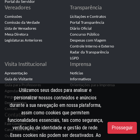
Portal do Servidor
Vereadores
Transparência
Comissões
Licitações e Contratos
Comissão da Verdade
Portal Transparência
Lista de Vereadores
Diário Oficial
Mesa Diretora
Concurso Público
Legislaturas Anteriores
Despesas com Viagem
Controle Interno e Externo
Radar da Transparência
LGPD
Visita Institucional
Imprensa
Apresentação
Notícias
Guia do Visitante
Informativos
Guia para Professores
Orientações para Imprensa
Utilizamos seus dados para analisar e
Agendamento
personalizar nossos conteúdos e anúncios
Perguntas Frequentes
Depoimentos
durante a sua navegação em nossa plataforma,
Contato
assim como cookies que permitem
Contatos
funcionalidades essenciais, tais como segurança,
Fale Conosco
verificação de identidade e gestão de rede.
Prosseguir
Canal Aberto (e-SIC)
Esses cookies não podem ser desativados. Ao
Ouvidoria