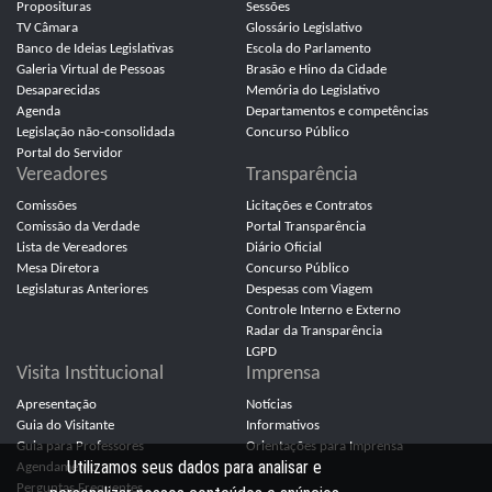
Proposituras
Sessões
TV Câmara
Glossário Legislativo
Banco de Ideias Legislativas
Escola do Parlamento
Galeria Virtual de Pessoas
Brasão e Hino da Cidade
Desaparecidas
Memória do Legislativo
Agenda
Departamentos e competências
Legislação não-consolidada
Concurso Público
Portal do Servidor
Vereadores
Transparência
Comissões
Licitações e Contratos
Comissão da Verdade
Portal Transparência
Lista de Vereadores
Diário Oficial
Mesa Diretora
Concurso Público
Legislaturas Anteriores
Despesas com Viagem
Controle Interno e Externo
Radar da Transparência
LGPD
Visita Institucional
Imprensa
Apresentação
Notícias
Guia do Visitante
Informativos
Guia para Professores
Orientações para Imprensa
Utilizamos seus dados para analisar e
Agendamento
Perguntas Frequentes