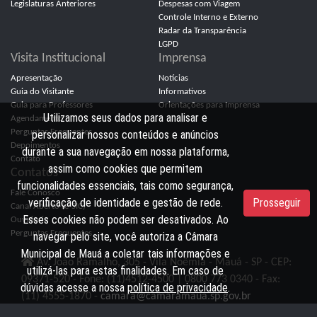
Legislaturas Anteriores
Despesas com Viagem
Controle Interno e Externo
Radar da Transparência
LGPD
Visita Institucional
Imprensa
Apresentação
Notícias
Guia do Visitante
Informativos
Guia para Professores
Orientações para Imprensa
Utilizamos seus dados para analisar e
Agendamento
Perguntas Frequentes
personalizar nossos conteúdos e anúncios
Depoimentos
durante a sua navegação em nossa plataforma,
Contato
assim como cookies que permitem
Contatos
funcionalidades essenciais, tais como segurança,
Fale Conosco
verificação de identidade e gestão de rede.
Prosseguir
Canal Aberto (e-SIC)
Esses cookies não podem ser desativados. Ao
Ouvidoria
Perguntas Frequentes
navegar pelo site, você autoriza a Câmara
Municipal de Mauá a coletar tais informações e
Av. João Ramalho, 305 - Vila Noêmia - Mauá - SP - CEP:
utilizá-las para estas finalidades. Em caso de
09371-520 - Fone: (11)4512-4500 | 0800 773 0340 - Fax:
dúvidas acesse a nossa
política de privacidade
.
(11) 4555-1870 -
camara@camaramaua.sp.gov.br