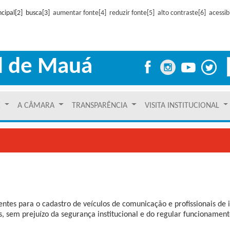
cipal[2] busca[3]
aumentar fonte[4]
reduzir fonte[5]
alto contraste[6]
acessib
l de Mauá
E
A CÂMARA
TRANSPARÊNCIA
VISITA INSTITUCIONAL
arentes para o cadastro de veículos de comunicação e profissionais 
as, sem prejuízo da segurança institucional e do regular funcionament