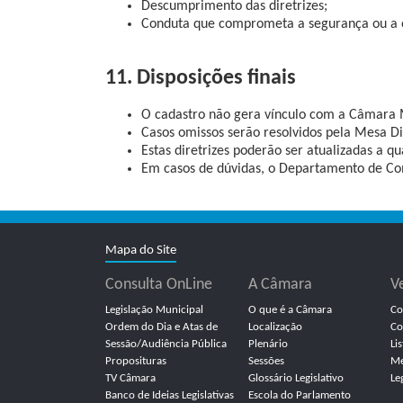
Descumprimento das diretrizes;
Conduta que comprometa a segurança ou a 
11. Disposições finais
O cadastro não gera vínculo com a Câmara 
Casos omissos serão resolvidos pela Mesa D
Estas diretrizes poderão ser atualizadas a 
Em casos de dúvidas, o Departamento de Com
Mapa do Site
Consulta OnLine
A Câmara
V
Legislação Municipal
O que é a Câmara
Co
Ordem do Dia e Atas de
Localização
Co
Sessão/Audiência Pública
Plenário
Li
Proposituras
Sessões
Me
TV Câmara
Glossário Legislativo
Le
Banco de Ideias Legislativas
Escola do Parlamento