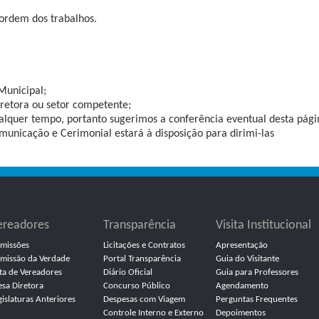
ordem dos trabalhos.
Municipal;
iretora ou setor competente;
qualquer tempo, portanto sugerimos a conferência eventual desta pági
unicação e Cerimonial estará à disposição para dirimi-las
ereadores
Transparência
Visita Institucional
missões
Licitações e Contratos
Apresentação
missão da Verdade
Portal Transparência
Guia do Visitante
sta de Vereadores
Diário Oficial
Guia para Professores
sa Diretora
Concurso Público
Agendamento
gislaturas Anteriores
Despesas com Viagem
Perguntas Frequentes
Controle Interno e Externo
Depoimentos