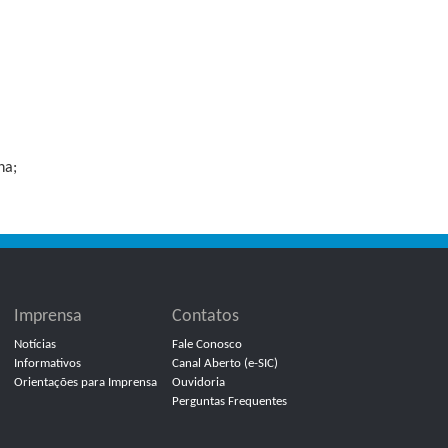
na;
Imprensa
Contatos
Notícias
Fale Conosco
Informativos
Canal Aberto (e-SIC)
Orientações para Imprensa
Ouvidoria
Perguntas Frequentes