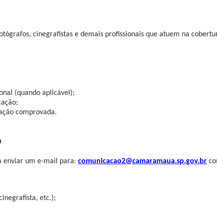
 fotógrafos, cinegrafistas e demais profissionais que atuem na cobert
ional (quando aplicável);
cação;
uação comprovada.
o
á enviar um e-mail para
:
comunicacao2@camaramaua.sp.gov.br
co
negrafista, etc.);