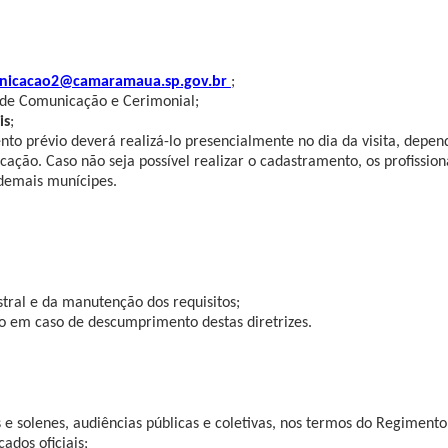
nicacao2@camaramaua.sp.gov.br
;
 de Comunicação e Cerimonial;
is
;
ento prévio deverá realizá-lo presencialmente no dia da visita, depe
ção. Caso não seja possível realizar o cadastramento, os profission
demais munícipes.
tral e da manutenção dos requisitos;
o em caso de descumprimento destas diretrizes.
s e solenes, audiências públicas e coletivas, nos termos do Regimento
ados oficiais;